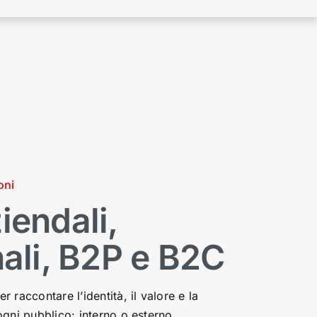
oni
iendali,
nali, B2P e B2C
 raccontare l’identità, il valore e la
ogni pubblico: interno o esterno,