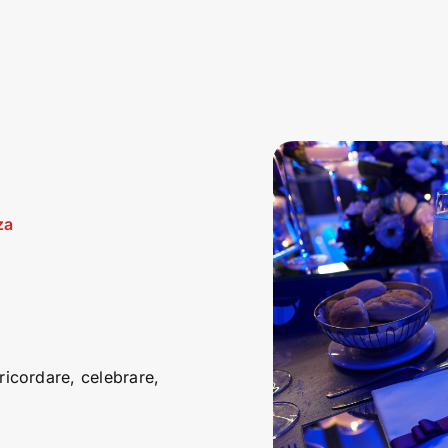
za
icordare, celebrare,