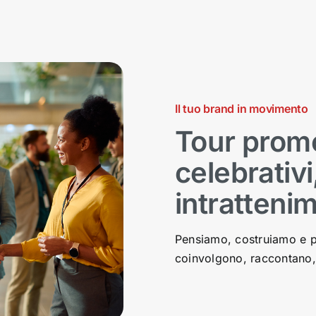
Il tuo brand in movimento
Tour promo
celebrativi
intratteni
Pensiamo, costruiamo e po
coinvolgono, raccontano,