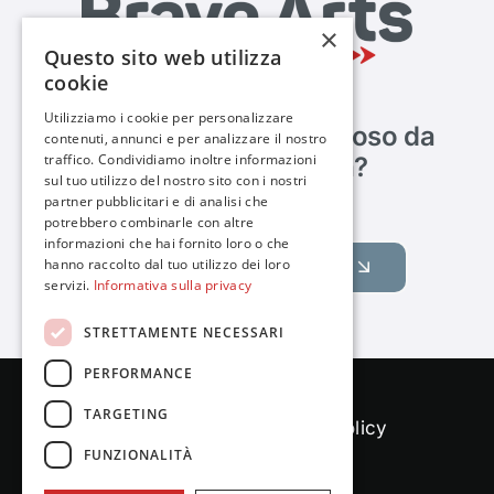
×
Questo sito web utilizza
cookie
Utilizziamo i cookie per personalizzare
Sei abbastanza coraggioso da
contenuti, annunci e per analizzare il nostro
traffico. Condividiamo inoltre informazioni
metterci alla prova?
sul tuo utilizzo del nostro sito con i nostri
partner pubblicitari e di analisi che
potrebbero combinarle con altre
informazioni che hai fornito loro o che
hanno raccolto dal tuo utilizzo dei loro
Raccontaci il tuo obiettivo
servizi.
Informativa sulla privacy
STRETTAMENTE NECESSARI
PERFORMANCE
TARGETING
Cookies policy
|
Privacy policy
FUNZIONALITÀ